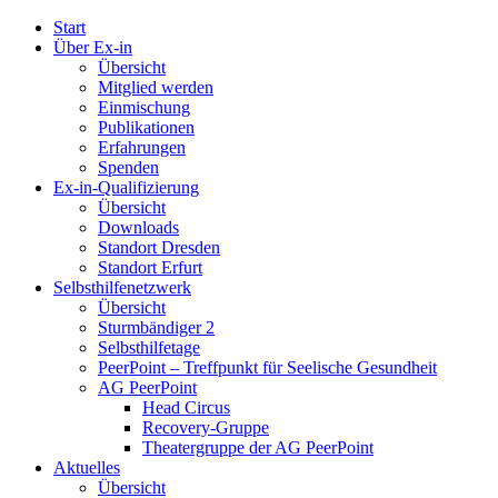
Start
EX-IN Sachsen e.V.
Experten durch Erfahrung in Sachsen
Über Ex-in
Übersicht
Mitglied werden
Einmischung
Publikationen
Erfahrungen
Spenden
Ex-in-Qualifizierung
Übersicht
Downloads
Standort Dresden
Standort Erfurt
Selbsthilfenetzwerk
Übersicht
Sturmbändiger 2
Selbsthilfetage
PeerPoint – Treffpunkt für Seelische Gesundheit
AG PeerPoint
Head Circus
Recovery-Gruppe
Theatergruppe der AG PeerPoint
Aktuelles
Übersicht